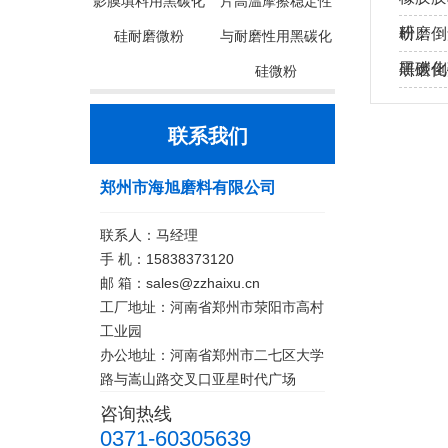
影膜填料用黑碳化
片高温摩擦稳定性
粉…
研磨倒
硅耐磨微粉
与耐磨性用黑碳化
黑碳化
研磨倒
硅微粉
硅…
联系我们
郑州市海旭磨料有限公司
联系人：马经理
手 机：15838373120
邮 箱：sales@zzhaixu.cn
工厂地址：河南省郑州市荥阳市高村
工业园
办公地址：河南省郑州市二七区大学
路与嵩山路交叉口亚星时代广场
咨询热线
0371-60305639