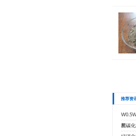
推荐资
W0.
析…
黑碳化