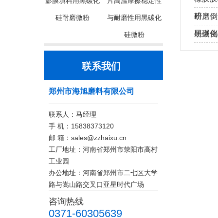
影膜填料用黑碳化
片高温摩擦稳定性
粉…
研磨倒
硅耐磨微粉
与耐磨性用黑碳化
黑碳化
研磨倒
硅微粉
硅…
联系我们
郑州市海旭磨料有限公司
联系人：马经理
手 机：15838373120
邮 箱：sales@zzhaixu.cn
工厂地址：河南省郑州市荥阳市高村
工业园
办公地址：河南省郑州市二七区大学
路与嵩山路交叉口亚星时代广场
咨询热线
0371-60305639