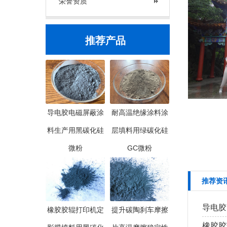
荣誉资质
推荐产品
导电胶电磁屏蔽涂
耐高温绝缘涂料涂
料生产用黑碳化硅
层填料用绿碳化硅
微粉
GC微粉
推荐资
导电胶
橡胶胶辊打印机定
提升碳陶刹车摩擦
橡胶胶