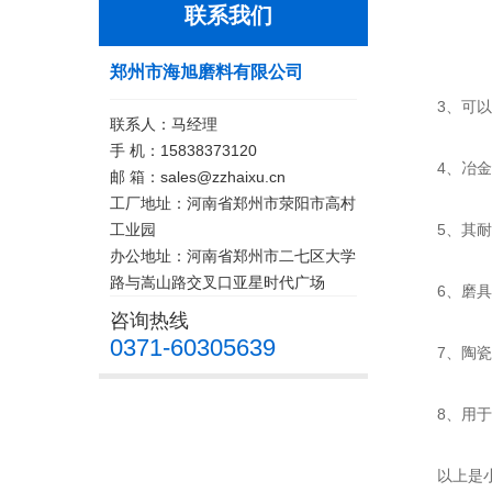
联系我们
郑州市海旭磨料有限公司
3、可以用
联系人：马经理
手 机：15838373120
4、冶金选
邮 箱：sales@zzhaixu.cn
工厂地址：河南省郑州市荥阳市高村
工业园
5、其耐磨
办公地址：河南省郑州市二七区大学
路与嵩山路交叉口亚星时代广场
6、磨具行
咨询热线
0371-60305639
7、陶瓷行
8、用于3
以上是小编