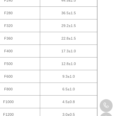
F240
44.5±2.0
F280
36.5±1.5
F320
29.2±1.5
F360
22.8±1.5
F400
17.3±1.0
F500
12.8±1.0
F600
9.3±1.0
F800
6.5±1.0
F1000
4.5±0.8
1
F1200
3.0±0.5