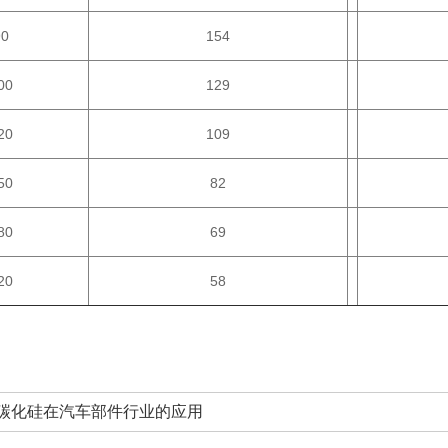
90
154
00
129
20
109
50
82
80
69
20
58
碳化硅在汽车部件行业的应用