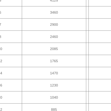
5
4125
6
3460
7
2900
8
2460
10
2085
12
1765
14
1470
16
1230
20
1040
22
885