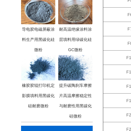
F
F
F
导电胶电磁屏蔽涂
耐高温绝缘涂料涂
料生产用黑碳化硅
层填料用绿碳化硅
F
微粉
GC微粉
F
F
橡胶胶辊打印机定
提升碳陶刹车摩擦
F
影膜填料用黑碳化
片高温摩擦稳定性
F
硅耐磨微粉
与耐磨性用黑碳化
F
硅微粉
F