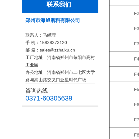
联系我们
F
郑州市海旭磨料有限公司
F
联系人：马经理
手 机：15838373120
F
邮 箱：sales@zzhaixu.cn
工厂地址：河南省郑州市荥阳市高村
F
工业园
办公地址：河南省郑州市二七区大学
F
路与嵩山路交叉口亚星时代广场
F
咨询热线
0371-60305639
F
F
F