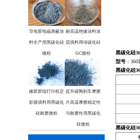
导电胶电磁屏蔽涂
耐高温绝缘涂料涂
料生产用黑碳化硅
层填料用绿碳化硅
黑碳化硅36
微粉
GC微粉
型号
：360
黑碳化硅36
橡胶胶辊打印机定
提升碳陶刹车摩擦
影膜填料用黑碳化
片高温摩擦稳定性
硅耐磨微粉
与耐磨性用黑碳化
硅微粉
黑碳化硅36