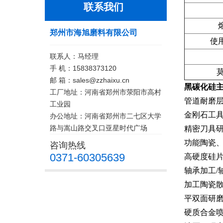
联系我们
郑州市海旭磨料有限公司
使用
联系人：马经理
手 机：15838373120
邮 箱：sales@zzhaixu.cn
黑碳化硅
工厂地址：河南省郑州市荥阳市高村
管道耐磨层
工业园
金刚石工具
办公地址：河南省郑州市二七区大学
路与嵩山路交叉口亚星时代广场
精密刀具
功能陶瓷
咨询热线
0371-60305639
高硬度硅
轴承加工/
加工陶瓷
平双面研
硬质合金