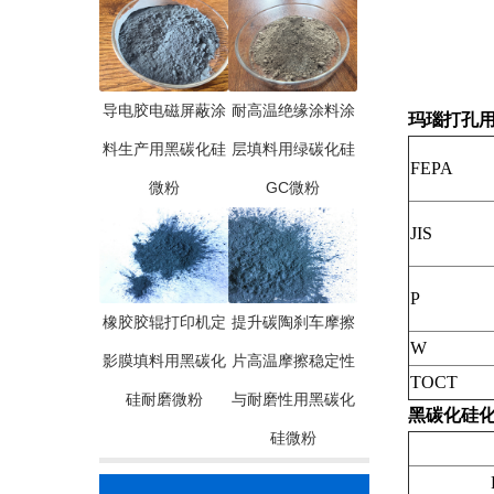
导电胶电磁屏蔽涂
耐高温绝缘涂料涂
玛瑙打孔
料生产用黑碳化硅
层填料用绿碳化硅
FEPA
微粉
GC微粉
JIS
P
橡胶胶辊打印机定
提升碳陶刹车摩擦
W
影膜填料用黑碳化
片高温摩擦稳定性
TOCT
硅耐磨微粉
与耐磨性用黑碳化
黑碳化硅
硅微粉