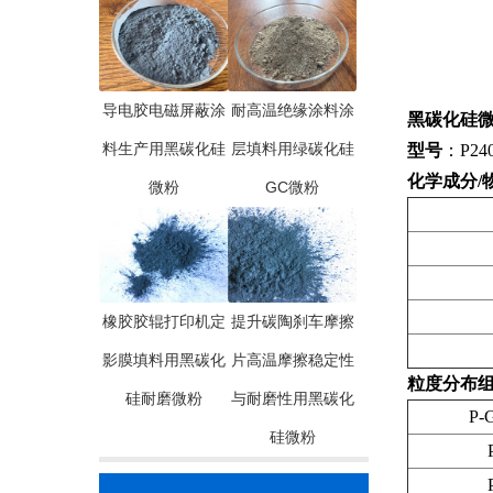
导电胶电磁屏蔽涂
耐高温绝缘涂料涂
黑碳化硅微粉P
料生产用黑碳化硅
层填料用绿碳化硅
型号
：P240 
化学成分/
微粉
GC微粉
橡胶胶辊打印机定
提升碳陶刹车摩擦
影膜填料用黑碳化
片高温摩擦稳定性
粒度分布
硅耐磨微粉
与耐磨性用黑碳化
P-G
硅微粉