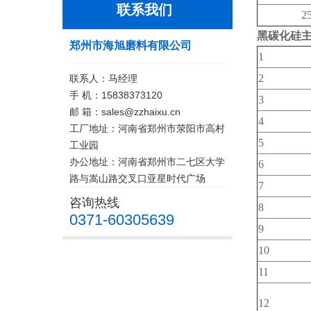
联系我们
2
黑碳化硅
郑州市海旭磨料有限公司
1
2
联系人：马经理
手 机：15838373120
3
邮 箱：sales@zzhaixu.cn
4
工厂地址：河南省郑州市荥阳市高村
5
工业园
办公地址：河南省郑州市二七区大学
6
路与嵩山路交叉口亚星时代广场
7
咨询热线
8
0371-60305639
9
10
11
12