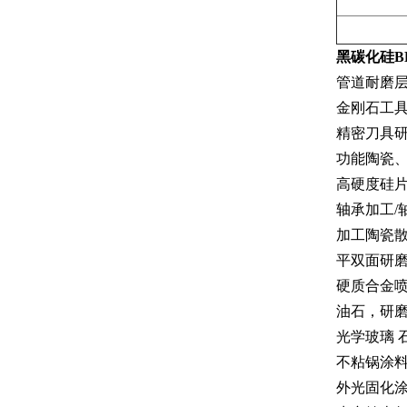
黑碳化硅B
管道耐磨层
金刚石工具
精密刀具
功能陶瓷
高硬度硅
轴承加工/
加工陶瓷
平双面研
硬质合金
油石，研
光学玻璃 
不粘锅涂料
外光固化