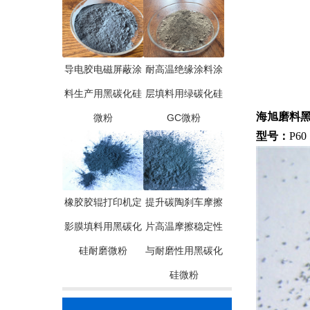
导电胶电磁屏蔽涂
耐高温绝缘涂料涂
料生产用黑碳化硅
层填料用绿碳化硅
海旭磨料黑碳
微粉
GC微粉
型号
：
P60
橡胶胶辊打印机定
提升碳陶刹车摩擦
影膜填料用黑碳化
片高温摩擦稳定性
硅耐磨微粉
与耐磨性用黑碳化
硅微粉