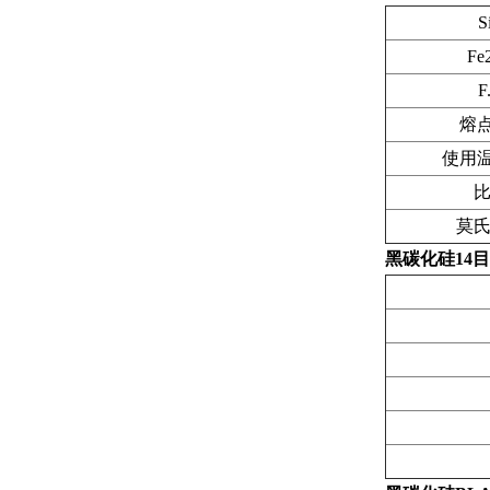
S
Fe
F
熔点
使用温
莫
黑碳化硅14目 1