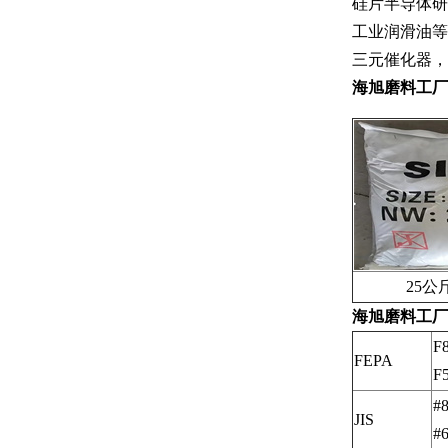
硅片半导体研
工业润滑油等
三元催化器，
海旭磨料工厂
25公斤
海旭磨料工厂
F8
FEPA
F
#8
JIS
#6