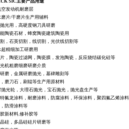
CK SIC主要产品用途
航空发动机耐磨层
水磨片/干磨片生产用辅料
抛光用，高硬度钢刀具研磨
能陶瓷石材，蜂窝陶瓷建筑陶瓷用
割，石英切割，线切割，光伏线切割等
承超精细加工研磨用
片，陶瓷过滤网，陶瓷膜，发泡陶瓷，反应烧结碳化硅等
光机粗磨细磨研磨介质
研磨，金属研磨抛光，墓碑雕刻等
，磨刀石，刷辊等生产用原材料
材抛光轮，大理石抛光，宝石抛光，抛光盘生产等
特氟龙涂料，耐磨涂料，防腐涂料，环保涂料，聚四氟乙烯涂料，
，防滑涂料等
胶新材料,修补胶等
晶硅，多晶硅硅片研磨等