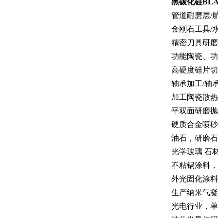
黑碳化硅BLA
管道耐磨层/
金刚石工具/
精密刀具研磨
功能陶瓷、功
高硬度硅片切
轴承加工/轴
加工陶瓷散热
平双面研磨抛
硬质合金喷砂
油石，研磨石
光学玻璃 石
不粘锅涂料，
外光固化涂料
生产纳米气凝
光电行业，单