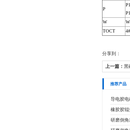
P1
P
P
W
W
TOCT
4
分享到：
上一篇：
黑碳
推荐产品
导电胶电磁
橡胶胶辊打
研磨倒角磨