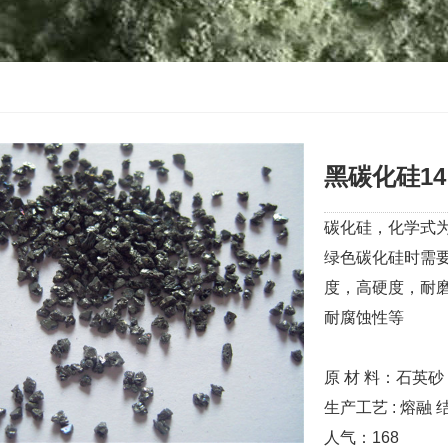
黑碳化硅14目 
碳化硅，化学式为
绿色碳化硅时需
度，高硬度，耐
耐腐蚀性等
原 材 料：石英砂
生产工艺 : 熔融 
人气：
168