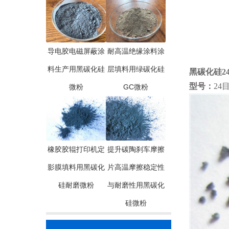
导电胶电磁屏蔽涂
耐高温绝缘涂料涂
料生产用黑碳化硅
层填料用绿碳化硅
黑碳化硅24目
型号：
24目
微粉
GC微粉
橡胶胶辊打印机定
提升碳陶刹车摩擦
影膜填料用黑碳化
片高温摩擦稳定性
硅耐磨微粉
与耐磨性用黑碳化
硅微粉