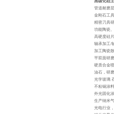
黑碳化硅
管道耐磨层
金刚石工具
精密刀具
功能陶瓷
高硬度硅
轴承加工/
加工陶瓷
平双面研
硬质合金
油石，研
光学玻璃 
不粘锅涂料
外光固化
生产纳米气
光电行业