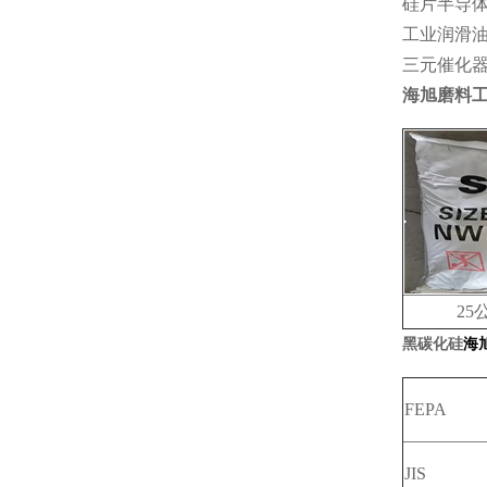
硅片半导
工业润滑
三元催化
海旭磨料
25公
黑碳化硅
海
FEPA
JIS