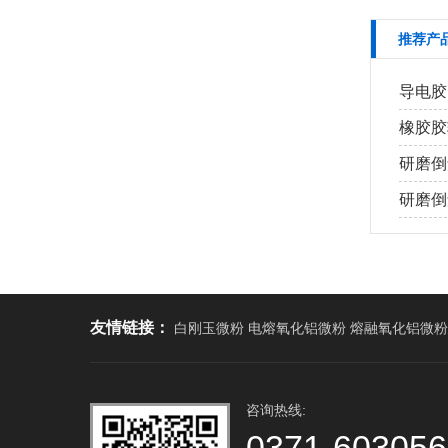
推荐产
导电胶
橡胶胶
研磨倒
研磨倒角
友情链接：
白刚玉微粉 电熔氧化铝微粉 熔融氧化铝微粉
咨询热线:
0371-60305