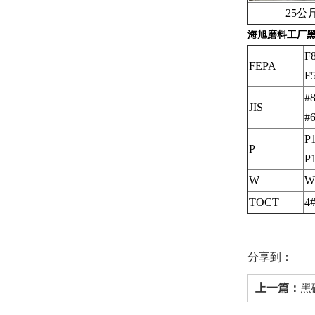
25公斤
黑
海旭磨料工厂
F8
FEPA
F
#8
JIS
#6
P1
P
P
W
W
TOCT
4
分享到：
上一篇：
黑