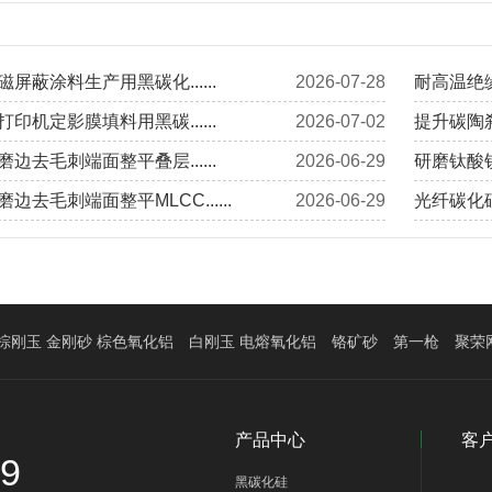
屏蔽涂料生产用黑碳化......
2026-07-28
耐高温绝缘
印机定影膜填料用黑碳......
2026-07-02
提升碳陶刹
边去毛刺端面整平叠层......
2026-06-29
研磨钛酸钡
边去毛刺端面整平MLCC......
2026-06-29
光纤碳化硅
棕刚玉 金刚砂 棕色氧化铝
白刚玉 电熔氧化铝
铬矿砂
第一枪
聚荣
产品中心
客
39
黑碳化硅