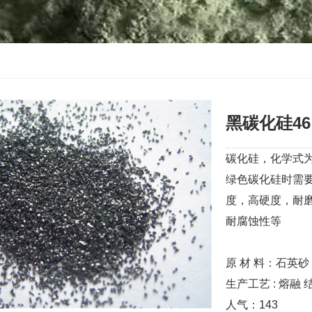
黑碳化硅46目 
碳化硅，化学式为
绿色碳化硅时需
度，高硬度，耐
耐腐蚀性等
原 材 料：石英砂
生产工艺 : 熔融 
人气：
143