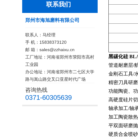
联系我们
郑州市海旭磨料有限公司
联系人：马经理
手 机：15838373120
邮 箱：sales@zzhaixu.cn
黑碳化硅 BL
工厂地址：河南省郑州市荥阳市高村
工业园
管道耐磨层/
办公地址：河南省郑州市二七区大学
金刚石工具/
路与嵩山路交叉口亚星时代广场
精密刀具研磨
咨询热线
功能陶瓷、功
0371-60305639
高硬度硅片切
轴承加工/轴
加工陶瓷散热
平双面研磨抛
硬质合金喷砂