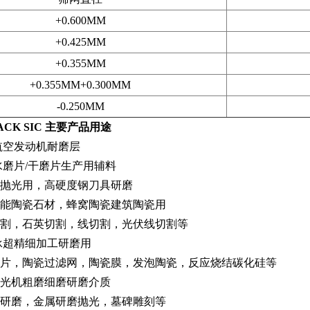
+0.600MM
+0.425MM
+0.355MM
+0.355MM+0.300MM
-0.250MM
ACK SIC 主要产品用途
航空发动机耐磨层
水磨片/干磨片生产用辅料
抛光用，高硬度钢刀具研磨
能陶瓷石材，蜂窝陶瓷建筑陶瓷用
割，石英切割，线切割，光伏线切割等
承超精细加工研磨用
片，陶瓷过滤网，陶瓷膜，发泡陶瓷，反应烧结碳化硅等
光机粗磨细磨研磨介质
研磨，金属研磨抛光，墓碑雕刻等