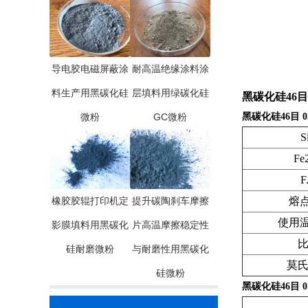
导电胶电磁屏蔽涂
耐高温绝缘涂料涂
料生产用黑碳化硅
层填料用绿碳化硅
黑碳化硅46目 0.
微粉
GC微粉
黑碳化硅46目 0.4
S
Fe
F
橡胶胶辊打印机定
提升碳陶刹车摩擦
熔点
使用温
影膜填料用黑碳化
片高温摩擦稳定性
硅耐磨微粉
与耐磨性用黑碳化
莫
硅微粉
黑碳化硅46目 0.4