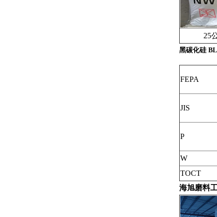
25公
黑碳化硅 BLA
FEPA
JIS
P
W
TOCT
海旭磨料工厂