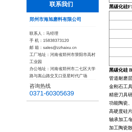
联系我们
黑碳化硅F16
郑州市海旭磨料有限公司
联系人：马经理
手 机：15838373120
邮 箱：sales@zzhaixu.cn
工厂地址：河南省郑州市荥阳市高村
工业园
办公地址：河南省郑州市二七区大学
黑碳化硅 B
路与嵩山路交叉口亚星时代广场
管道耐磨层
咨询热线
金刚石工具
0371-60305639
精密刀具
功能陶瓷
高硬度硅
轴承加工/
加工陶瓷