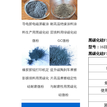
导电胶电磁屏蔽涂
耐高温绝缘涂料涂
料生产用黑碳化硅
层填料用绿碳化硅
黑碳化硅F16
微粉
GC微粉
型号：
16目
黑碳化硅F16
橡胶胶辊打印机定
提升碳陶刹车摩擦
影膜填料用黑碳化
片高温摩擦稳定性
硅耐磨微粉
与耐磨性用黑碳化
使用
硅微粉