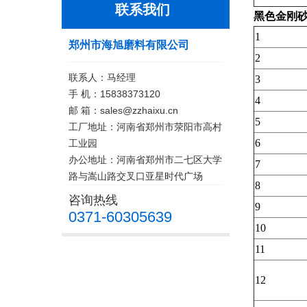
联系我们
黑色金刚砂
1
郑州市海旭磨料有限公司
2
联系人：马经理
3
手 机：15838373120
4
邮 箱：sales@zzhaixu.cn
5
工厂地址：河南省郑州市荥阳市高村
6
工业园
办公地址：河南省郑州市二七区大学
7
路与嵩山路交叉口亚星时代广场
8
咨询热线
9
0371-60305639
10
11
12