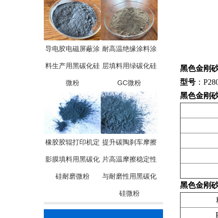
导电胶电磁屏蔽涂
耐高温绝缘涂料涂
料生产用黑碳化硅
层填料用绿碳化硅
黑色金刚砂P
型号
：P280
微粉
GC微粉
黑色金刚砂P
橡胶胶辊打印机定
提升碳陶刹车摩擦
影膜填料用黑碳化
片高温摩擦稳定性
硅耐磨微粉
与耐磨性用黑碳化
黑色金刚砂P
硅微粉