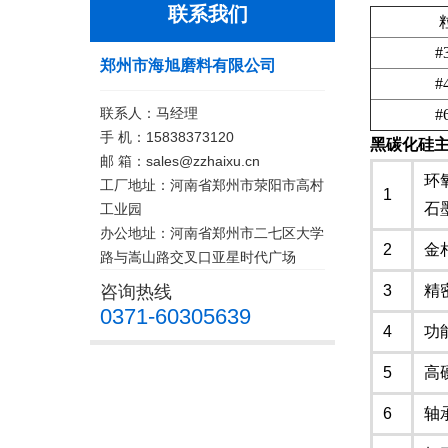
联系我们
#
郑州市海旭磨料有限公司
#
联系人：马经理
#
手 机：15838373120
黑碳化硅
邮 箱：sales@zzhaixu.cn
环
工厂地址：河南省郑州市荥阳市高村
1
石
工业园
办公地址：河南省郑州市二七区大学
2
金
路与嵩山路交叉口亚星时代广场
咨询热线
3
精
0371-60305639
4
功
5
高
6
轴