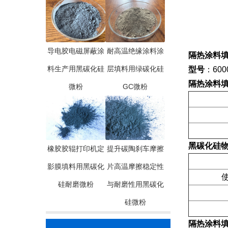
导电胶电磁屏蔽涂
耐高温绝缘涂料涂
隔热涂料填料
料生产用黑碳化硅
层填料用绿碳化硅
型号
：600
隔热涂料填料
微粉
GC微粉
黑碳化硅
橡胶胶辊打印机定
提升碳陶刹车摩擦
影膜填料用黑碳化
片高温摩擦稳定性
使
硅耐磨微粉
与耐磨性用黑碳化
硅微粉
隔热涂料填