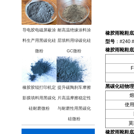
导电胶电磁屏蔽涂
耐高温绝缘涂料涂
橡胶雨靴鞋底
料生产用黑碳化硅
层填料用绿碳化硅
型号
：#240 #
橡胶雨靴鞋底
微粉
GC微粉
F
黑碳化硅物理
橡胶胶辊打印机定
提升碳陶刹车摩擦
熔
影膜填料用黑碳化
片高温摩擦稳定性
使用
硅耐磨微粉
与耐磨性用黑碳化
硅微粉
莫
橡胶雨靴鞋底