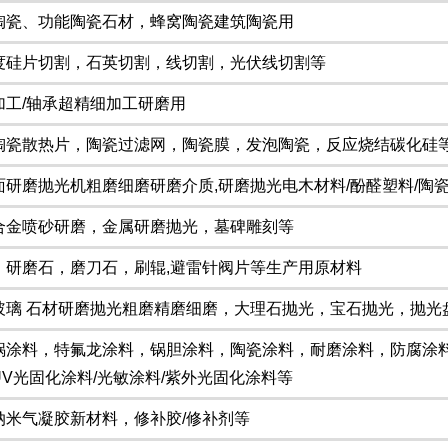
陶瓷、功能陶瓷石材，蜂窝陶瓷建筑陶瓷用
度硅片切割，石英切割，线切割，光伏线切割等
加工/轴承超精细加工研磨用
陶瓷散热片，陶瓷过滤网，陶瓷膜，发泡陶瓷，反应烧结碳化硅
面研磨抛光机粗磨细磨研磨介质,研磨抛光电木材料/酚醛塑料/陶瓷
合金喷砂研磨，金属研磨抛光，墓碑雕刻等
，研磨石，磨刀石，刷辊,避雷针阀片等生产用原材料
玻璃 石材研磨抛光粗磨精磨细磨，大理石抛光，宝石抛光，抛光
锅涂料，特氟龙涂料，锅胆涂料，陶瓷涂料，耐磨涂料，防腐涂
UV光固化涂料/光敏涂料/紫外光固化涂料等
纳米气凝胶新材料，修补胶/修补剂等