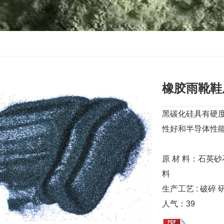
橡胶雨靴鞋
黑碳化硅具有硬度
性好和半导体性
原 材 料：石英
料
生产工艺 : 破碎
人气：
39