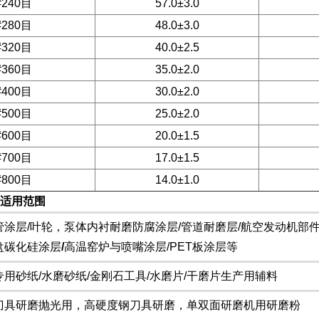
#240目
57.0±3.0
#280目
48.0±3.0
#320目
40.0±2.5
#360目
35.0±2.0
#400目
30.0±2.0
#500目
25.0±2.0
#600目
20.0±1.5
#700目
17.0±1.5
#800目
14.0±1.0
适用范围
管涂层/叶轮，泵体内衬耐磨防腐涂层/管道耐磨层/航空发动机部
盘碳化硅涂层
/‌
高温窑炉与喷嘴涂层/PET板涂层等
专用砂纸/水磨砂纸/金刚石工具/水磨片/干磨片生产用辅料
刀具研磨抛光用，高硬度钢刀具研磨，单双面研磨机用研磨粉