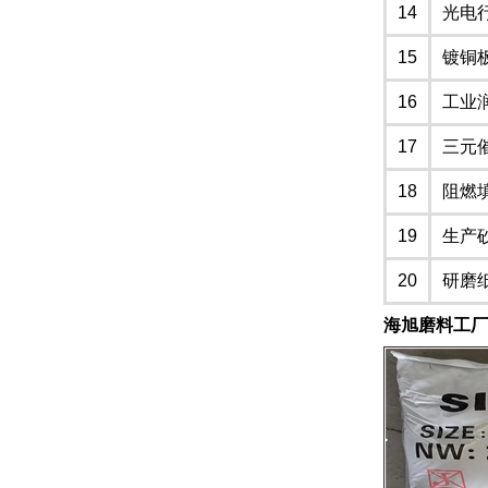
14
光电
15
镀铜
16
工业
17
三元
18
阻燃
19
生产
20
研磨
海旭磨料工厂