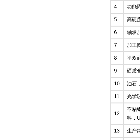
4
功能
5
高硬
6
轴承
7
加工
8
平双
9
硬质
10
油石
11
光学
不粘
12
料，
13
生产