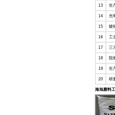
13
生
14
光
15
镀
16
工
17
三
18
阻
19
生
20
研
海旭磨料