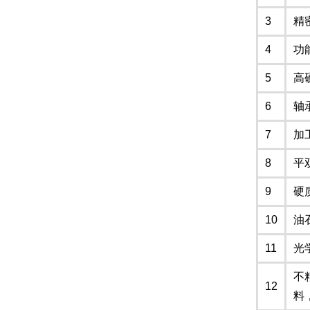
3
精
4
功
5
高
6
轴
7
加
8
平
9
硬
10
油
11
光
不
12
料