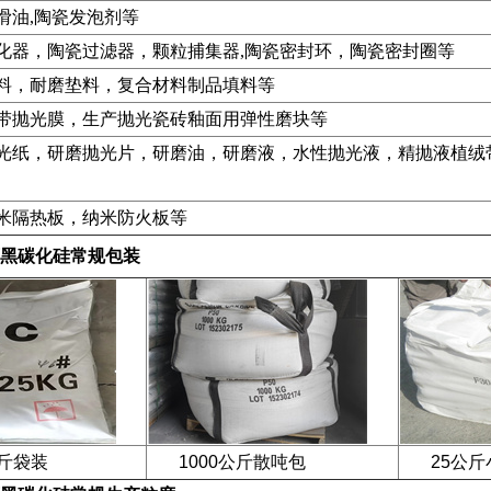
滑油,陶瓷发泡剂等
化器，陶瓷过滤器，颗粒捕集器,陶瓷密封环，陶瓷密封圈等
料，耐磨垫料，复合材料制品填料等
带抛光膜，生产抛光瓷砖釉面用弹性磨块等
光纸，研磨抛光片，研磨油，研磨液，水性抛光液，精抛液植绒带
米隔热板，纳米防火板等
黑碳化硅
常规包装
袋装
1000公斤散吨包
25公斤