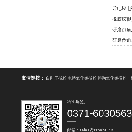
导电胶电磁
橡胶胶辊打
研磨倒角磨
研磨倒角磨
友情链接：
白刚玉微粉 电熔氧化铝微粉 熔融氧化铝微粉
咨询热线:
0371-603056
邮箱：sales@zzhaixu.cn