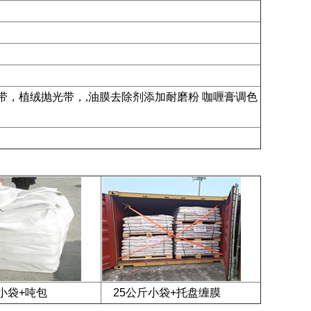
，植绒抛光带，,油膜去除剂添加耐磨粉 咖喱膏调色
小袋+吨包
25公斤小袋+托盘缠膜