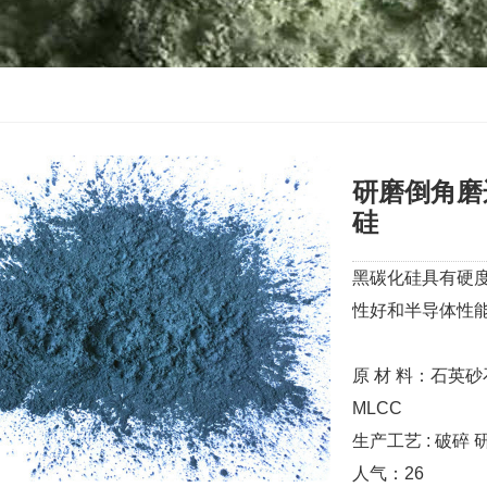
研磨倒角磨
硅
黑碳化硅具有硬度
性好和半导体性
原 材 料：石英
MLCC
生产工艺 : 破碎
人气：
26