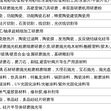
/金相砂纸/金相专用砂纸/水磨砂纸/金刚石工具/水磨片/干磨片生
具研磨抛光用，高硬度钢刀具研磨，单双面研磨机用研磨粉
瓷，功能陶瓷、功能陶瓷石材，蜂窝陶瓷建筑陶瓷用
硅片切割，石英切割，线切割，光伏线切割等
工/轴承超精细加工研磨用
瓷散热片，陶瓷过滤网，陶瓷膜，发泡陶瓷，反应烧结碳化硅等
研磨抛光机粗磨细磨研磨介质,研磨抛光电木材料/酚醛塑料/胶木/
A/玻璃/硬质合金/金属研磨抛光，墓碑雕刻等
研磨石，磨刀石，刷辊,避雷针阀片等生产用原材料
璃 石材研磨抛光粗磨精磨细磨，大理石抛光，宝石抛光，抛光
涂料，炊具涂料，特氟龙涂料，锅胆涂料，陶瓷涂料，耐磨涂料
碳涂料，UV光固化涂料/光敏涂料/紫外光固化涂料等
纳米气凝胶新材料，修补胶,修补剂等
业，单晶硅，多晶硅硅片研磨等
，硅片半导体研磨抛光等