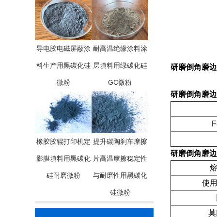
导电胶电磁屏蔽涂
耐高温绝缘涂料涂
料生产用黑碳化硅
层填料用绿碳化硅
研磨倒角磨边
微粉
GC微粉
研磨倒角磨边
F
橡胶胶辊打印机定
提升碳陶刹车摩擦
研磨倒角磨边
影膜填料用黑碳化
片高温摩擦稳定性
熔
硅耐磨微粉
与耐磨性用黑碳化
使用
硅微粉
莫