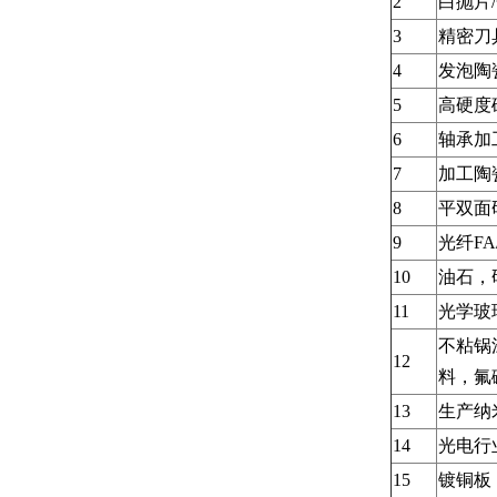
2
白抛片
3
精密刀
4
发泡陶
5
高硬度
6
轴承加
7
加工陶
8
平双面
9
光纤F
10
油石，
11
光学玻
不粘锅
12
料，氟
13
​生产
14
光电行
15
镀铜板