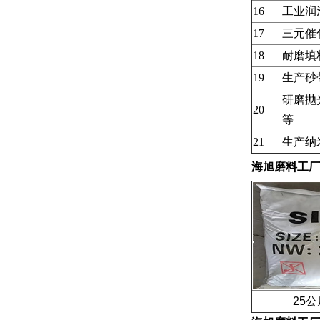
16
工业润
17
三元催
18
耐磨填
19
生产砂
研磨抛
20
等
21
生产纳
海旭磨料工厂
25公斤