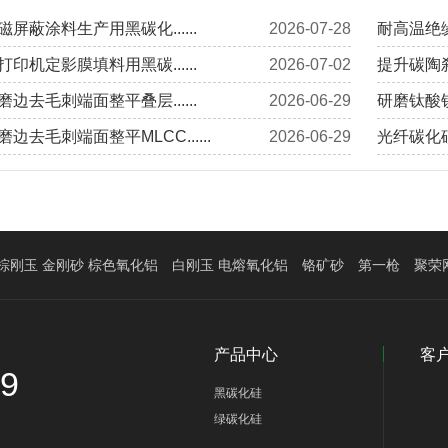
屏蔽涂料生产用黑碳化......
2026-07-28
耐高温绝缘
印机定影膜填料用黑碳......
2026-07-02
提升碳陶刹
边去毛刺端面整平叠层......
2026-06-29
研磨钛酸钡
边去毛刺端面整平MLCC......
2026-06-29
光纤碳化硅
棕刚玉 金刚砂 棕色氧化铝
白刚玉 电熔氧化铝
铬矿砂
第一枪
聚荣
产品中心
客
39
黑碳化硅
绿碳化硅