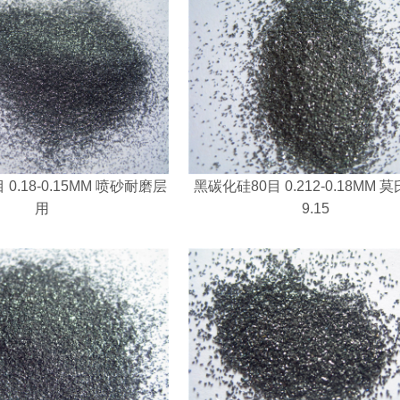
0.18-0.15MM 喷砂耐磨层
黑碳化硅80目 0.212-0.18MM 
用
9.15