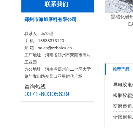
联系我们
黑碳化硅60目
郑州市海旭磨料有限公司
C
联系人：马经理
手 机：15838373120
邮 箱：sales@zzhaixu.cn
工厂地址：河南省郑州市荥阳市高村
工业园
办公地址：河南省郑州市二七区大学
推荐产品
路与嵩山路交叉口亚星时代广场
导电胶电磁
咨询热线
0371-60305639
橡胶胶辊打
研磨倒角磨
研磨倒角磨