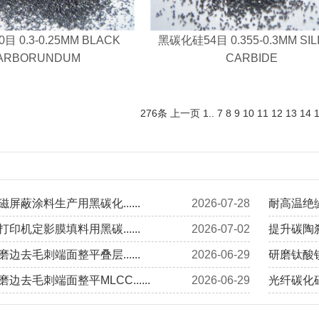
 0.3-0.25MM BLACK
黑碳化硅54目 0.355-0.3MM SIL
ARBORUNDUM
CARBIDE
276条
上一页
1
..
7
8
9
10
11
12
13
14
屏蔽涂料生产用黑碳化......
2026-07-28
耐高温绝缘
印机定影膜填料用黑碳......
2026-07-02
提升碳陶刹
边去毛刺端面整平叠层......
2026-06-29
研磨钛酸钡
边去毛刺端面整平MLCC......
2026-06-29
光纤碳化硅