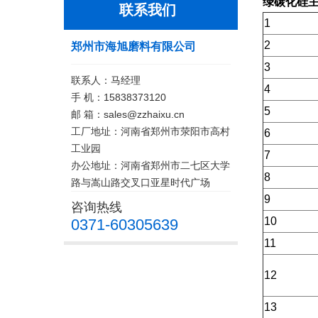
绿碳化硅
联系我们
1
2
郑州市海旭磨料有限公司
3
联系人：马经理
4
手 机：15838373120
5
邮 箱：sales@zzhaixu.cn
工厂地址：河南省郑州市荥阳市高村
6
工业园
7
办公地址：河南省郑州市二七区大学
8
路与嵩山路交叉口亚星时代广场
9
咨询热线
10
0371-60305639
11
12
13