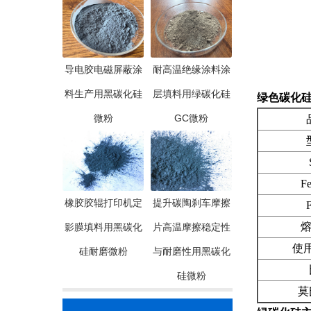
导电胶电磁屏蔽涂
耐高温绝缘涂料涂
料生产用黑碳化硅
层填料用绿碳化硅
绿色碳化硅
微粉
GC微粉
品
型
Si
Fe2
橡胶胶辊打印机定
提升碳陶刹车摩擦
F.
熔点(
影膜填料用黑碳化
片高温摩擦稳定性
使用温
硅耐磨微粉
与耐磨性用黑碳化
比
硅微粉
莫氏