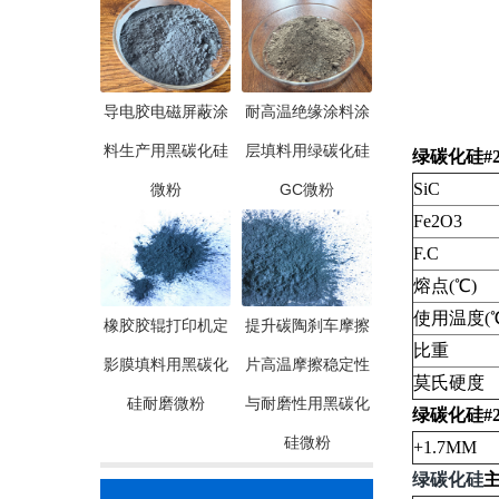
导电胶电磁屏蔽涂
耐高温绝缘涂料涂
料生产用黑碳化硅
层填料用绿碳化硅
绿碳化硅#20
SiC
微粉
GC微粉
Fe2O3
F.C
熔点(℃)
使用温度(℃
橡胶胶辊打印机定
提升碳陶刹车摩擦
比重
影膜填料用黑碳化
片高温摩擦稳定性
莫氏硬度
硅耐磨微粉
与耐磨性用黑碳化
绿碳化硅#
硅微粉
+1.7MM
绿碳化硅