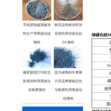
导电胶电磁屏蔽涂
耐高温绝缘涂料涂
料生产用黑碳化硅
层填料用绿碳化硅
绿碳化硅M
微粉
GC微粉
品
型
Si
Fe2
橡胶胶辊打印机定
提升碳陶刹车摩擦
F.
熔点(
影膜填料用黑碳化
片高温摩擦稳定性
使用温
硅耐磨微粉
与耐磨性用黑碳化
比
硅微粉
莫氏