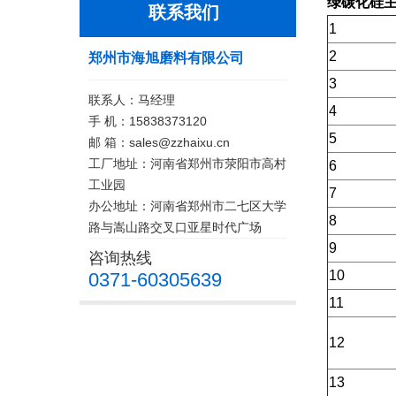
绿碳化硅
联系我们
1
2
郑州市海旭磨料有限公司
3
联系人：马经理
4
手 机：15838373120
5
邮 箱：sales@zzhaixu.cn
工厂地址：河南省郑州市荥阳市高村
6
工业园
7
办公地址：河南省郑州市二七区大学
8
路与嵩山路交叉口亚星时代广场
9
咨询热线
10
0371-60305639
11
12
13