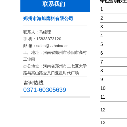
绿色金刚砂
主
联系我们
1
2
郑州市海旭磨料有限公司
3
联系人：马经理
4
手 机：15838373120
5
邮 箱：sales@zzhaixu.cn
工厂地址：河南省郑州市荥阳市高村
6
工业园
7
办公地址：河南省郑州市二七区大学
8
路与嵩山路交叉口亚星时代广场
9
咨询热线
10
0371-60305639
11
12
13