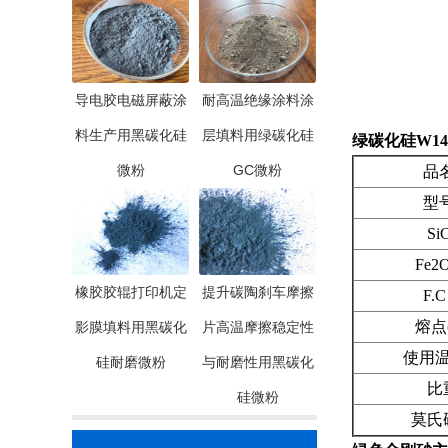
导电胶电磁屏蔽涂
耐高温绝缘涂料涂
料生产用黑碳化硅
层填料用绿碳化硅
绿碳化硅W1
微粉
GC微粉
品
型
Si
Fe2O
橡胶胶辊打印机定
提升碳陶刹车摩擦
F.C
熔点(
影膜填料用黑碳化
片高温摩擦稳定性
使用温度
硅耐磨微粉
与耐磨性用黑碳化
比
硅微粉
莫氏硬