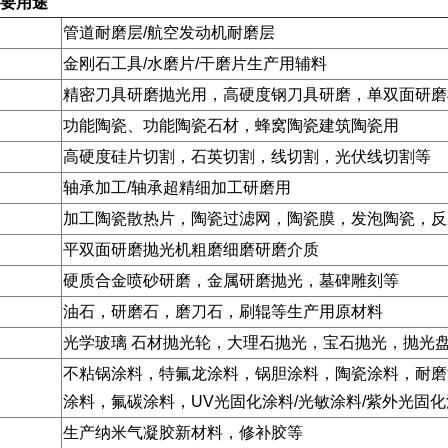
要用途
管道耐磨层/航空发动机耐磨层
金刚石工具/水磨片/干磨片生产用辅料
精密刀具研磨抛光用，高硬度钢刀具研磨，单双面研磨
功能陶瓷、功能陶瓷石材，蜂窝陶瓷建筑陶瓷用
高硬度硅片切割，石英切割，线切割，光伏线切割等
轴承加工/轴承超精细加工研磨用
加工陶瓷散热片，陶瓷过滤网，陶瓷膜，发泡陶瓷，反
平双面研磨抛光机粗磨细磨研磨介质
硬质合金喷砂研磨，金属研磨抛光，墓碑雕刻等
油石，研磨石，磨刀石，刷辊等生产用原材料
光学玻璃 石材抛光轮，大理石抛光，宝石抛光，抛光
不粘锅涂料，特氟龙涂料，锅胆涂料，陶瓷涂料，耐磨
涂料，氟碳涂料，UV光固化涂料/光敏涂料/紫外光固
生产纳米气凝胶新材料，修补胶等