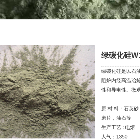
绿碳化硅W
绿碳化硅是以石
阻炉内经高温冶
性和导电性。微观
原 材 料：石英砂
磨片，油石等
生产工艺 : 电熔
人气：
1350