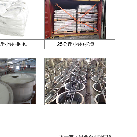
小袋+吨包
25公斤小袋+托盘