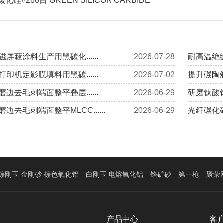
化硅#280目 GREEN SILICON CARBIDE
屏蔽涂料生产用黑碳化......
2026-07-28
耐高温绝缘
印机定影膜填料用黑碳......
2026-07-02
提升碳陶刹
边去毛刺端面整平叠层......
2026-06-29
研磨钛酸钡
边去毛刺端面整平MLCC......
2026-06-29
光纤碳化硅
棕刚玉 金刚砂 棕色氧化铝
白刚玉 电熔氧化铝
铬矿砂
第一枪
聚荣
产品中心
客