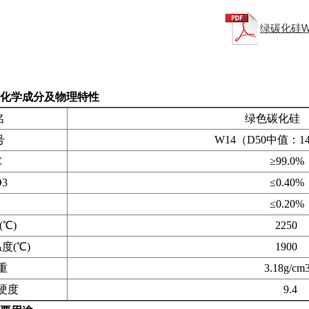
绿碳化硅W
4化学成分及物理特性
名
绿色碳化硅
号
W14（D50中值：14-1
C
≥99.0%
3
≤0.40%
≤0.20%
℃)
2250
(℃)
1900
重
3.18g/cm
度
9.4