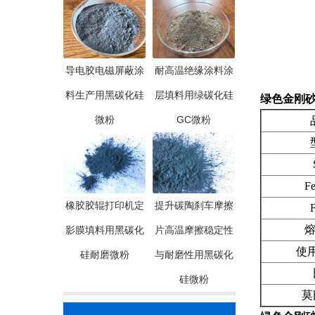
导电胶电磁屏蔽涂
耐高温绝缘涂料涂
料生产用黑碳化硅
层填料用绿碳化硅
绿色金刚砂
微粉
GC微粉
品
型
Si
Fe2
橡胶胶辊打印机定
提升碳陶刹车摩擦
F.
熔点(
影膜填料用黑碳化
片高温摩擦稳定性
使用温
硅耐磨微粉
与耐磨性用黑碳化
比
硅微粉
莫氏