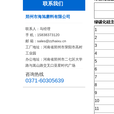
联系我们
郑州市海旭磨料有限公司
绿碳化硅
联系人：马经理
1
手 机：15838373120
2
邮 箱：sales@zzhaixu.cn
3
工厂地址：河南省郑州市荥阳市高村
工业园
4
办公地址：河南省郑州市二七区大学
5
路与嵩山路交叉口亚星时代广场
6
咨询热线
7
0371-60305639
8
9
10
11