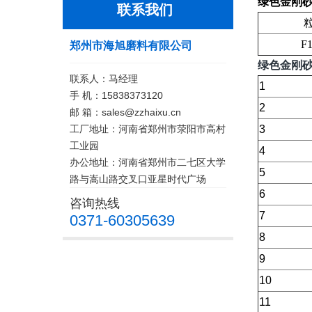
绿色金刚砂
联系我们
粒
F10
郑州市海旭磨料有限公司
绿色金刚
联系人：马经理
1
手 机：15838373120
2
邮 箱：sales@zzhaixu.cn
工厂地址：河南省郑州市荥阳市高村
3
工业园
4
办公地址：河南省郑州市二七区大学
5
路与嵩山路交叉口亚星时代广场
6
咨询热线
7
0371-60305639
8
9
10
11