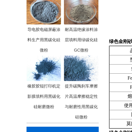
导电胶电磁屏蔽涂
耐高温绝缘涂料涂
料生产用黑碳化硅
层填料用绿碳化硅
绿色金刚砂
微粉
GC微粉
品
型
Si
Fe2
橡胶胶辊打印机定
提升碳陶刹车摩擦
F.
熔点(
影膜填料用黑碳化
片高温摩擦稳定性
使用温
硅耐磨微粉
与耐磨性用黑碳化
比
硅微粉
莫氏