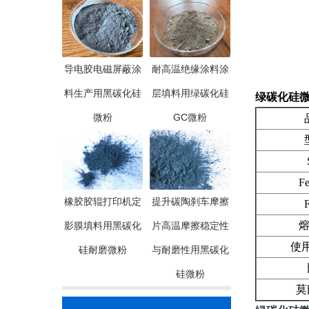
导电胶电磁屏蔽涂
耐高温绝缘涂料涂
料生产用黑碳化硅
层填料用绿碳化硅
绿碳化硅微
微粉
GC微粉
品
型
Si
Fe2
橡胶胶辊打印机定
提升碳陶刹车摩擦
F.
熔点(
影膜填料用黑碳化
片高温摩擦稳定性
使用温
硅耐磨微粉
与耐磨性用黑碳化
比
硅微粉
莫氏