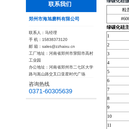
绿碳化硅微
联系我们
粒
#60
郑州市海旭磨料有限公司
绿碳化硅
联系人：马经理
1
手 机：15838373120
2
邮 箱：sales@zzhaixu.cn
工厂地址：河南省郑州市荥阳市高村
3
工业园
4
办公地址：河南省郑州市二七区大学
5
路与嵩山路交叉口亚星时代广场
6
咨询热线
7
0371-60305639
8
9
10
11