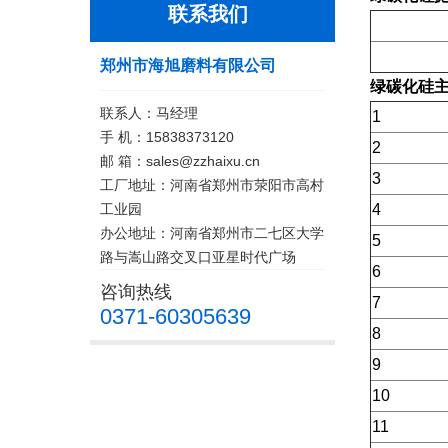
联系我们
郑州市海旭磨料有限公司
绿碳化硅
联系人：马经理
1
手 机：15838373120
2
邮 箱：sales@zzhaixu.cn
3
工厂地址：河南省郑州市荥阳市高村
工业园
4
办公地址：河南省郑州市二七区大学
5
路与嵩山路交叉口亚星时代广场
6
咨询热线
7
0371-60305639
8
9
10
11