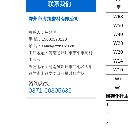
联系我们
度
W63
郑州市海旭磨料有限公司
W50
联系人：马经理
W40
手 机：15838373120
W28
邮 箱：sales@zzhaixu.cn
W20
工厂地址：河南省郑州市荥阳市高村
工业园
W14
办公地址：河南省郑州市二七区大学
W10
路与嵩山路交叉口亚星时代广场
W7
咨询热线
W5
0371-60305639
绿碳化硅
1
2
3