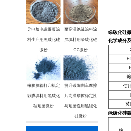
导电胶电磁屏蔽涂
耐高温绝缘涂料涂
绿碳化硅微粉
料生产用黑碳化硅
层填料用绿碳化硅
化学成分
Si
微粉
GC微粉
Fe2
F.
熔点(
橡胶胶辊打印机定
提升碳陶刹车摩擦
使用温
比
影膜填料用黑碳化
片高温摩擦稳定性
莫氏
硅耐磨微粉
与耐磨性用黑碳化
绿碳化硅微粉
硅微粉
粒