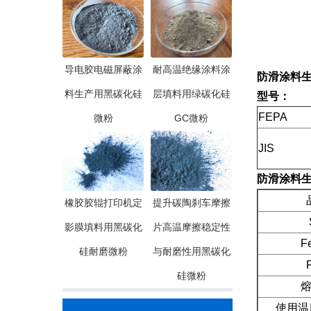
导电胶电磁屏蔽涂
耐高温绝缘涂料涂
防滑涂料
料生产用黑碳化硅
层填料用绿碳化硅
型号：
FEPA
微粉
GC微粉
JIS
防滑涂料
品
橡胶胶辊打印机定
提升碳陶刹车摩擦
Si
影膜填料用黑碳化
片高温摩擦稳定性
Fe2
硅耐磨微粉
与耐磨性用黑碳化
F.
硅微粉
熔点(
使用温度