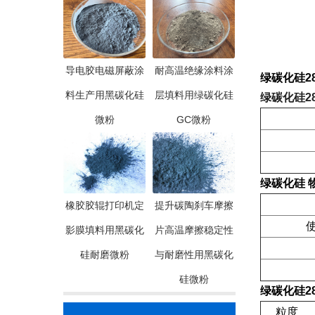
导电胶电磁屏蔽涂
耐高温绝缘涂料涂
绿碳化硅28
料生产用黑碳化硅
层填料用绿碳化硅
绿碳化硅28
微粉
GC微粉
绿碳化硅
橡胶胶辊打印机定
提升碳陶刹车摩擦
使
影膜填料用黑碳化
片高温摩擦稳定性
硅耐磨微粉
与耐磨性用黑碳化
硅微粉
绿碳化硅28
粒度