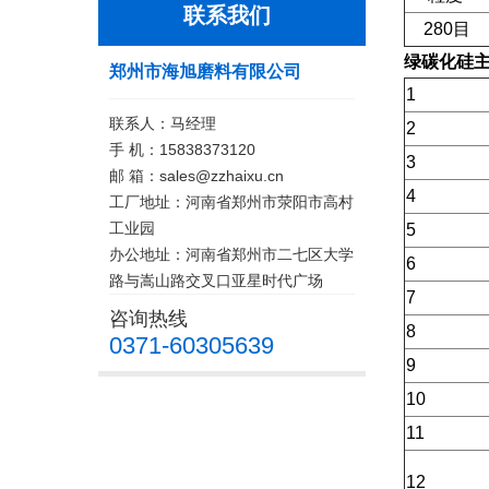
联系我们
280目
绿碳化硅
郑州市海旭磨料有限公司
1
联系人：马经理
2
手 机：15838373120
3
邮 箱：sales@zzhaixu.cn
4
工厂地址：河南省郑州市荥阳市高村
工业园
5
办公地址：河南省郑州市二七区大学
6
路与嵩山路交叉口亚星时代广场
7
咨询热线
8
0371-60305639
9
10
11
12