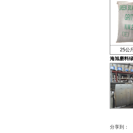
25公斤
海旭磨料绿碳
分享到：