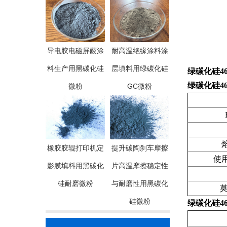
导电胶电磁屏蔽涂
耐高温绝缘涂料涂
料生产用黑碳化硅
层填料用绿碳化硅
绿碳化硅46目
绿碳化硅46目
微粉
GC微粉
橡胶胶辊打印机定
提升碳陶刹车摩擦
使用
影膜填料用黑碳化
片高温摩擦稳定性
硅耐磨微粉
与耐磨性用黑碳化
硅微粉
绿碳化硅46目