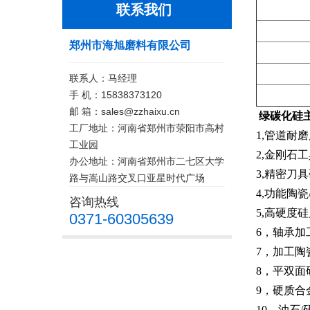
联系我们
郑州市海旭磨料有限公司
联系人：马经理
手 机：15838373120
邮 箱：sales@zzhaixu.cn
绿碳化硅
工厂地址：河南省郑州市荥阳市高村
1,管道耐
工业园
2,金刚石
办公地址：河南省郑州市二七区大学
3,精密刀
路与嵩山路交叉口亚星时代广场
4,功能陶
咨询热线
5,高硬度
0371-60305639
6，轴承加
7，加工陶
8，平双面
9，硬质
10，油石