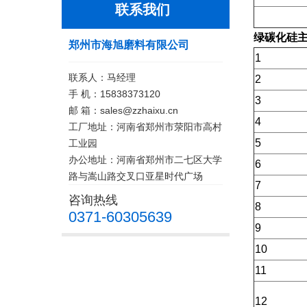
联系我们
绿碳化硅
郑州市海旭磨料有限公司
1
联系人：马经理
2
手 机：15838373120
3
邮 箱：sales@zzhaixu.cn
4
工厂地址：河南省郑州市荥阳市高村
5
工业园
办公地址：河南省郑州市二七区大学
6
路与嵩山路交叉口亚星时代广场
7
咨询热线
8
0371-60305639
9
10
11
12