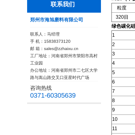
联系我们
粒度
320目
郑州市海旭磨料有限公司
绿色碳化
联系人：马经理
1
手 机：15838373120
2
邮 箱：sales@zzhaixu.cn
3
工厂地址：河南省郑州市荥阳市高村
工业园
4
办公地址：河南省郑州市二七区大学
5
路与嵩山路交叉口亚星时代广场
6
咨询热线
7
0371-60305639
8
9
10
11