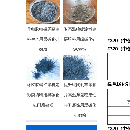
导电胶电磁屏蔽涂
耐高温绝缘涂料涂
料生产用黑碳化硅
层填料用绿碳化硅
#320（中
#320（中
微粉
GC微粉
绿色碳化
橡胶胶辊打印机定
提升碳陶刹车摩擦
影膜填料用黑碳化
片高温摩擦稳定性
使
硅耐磨微粉
与耐磨性用黑碳化
硅微粉
#320（中