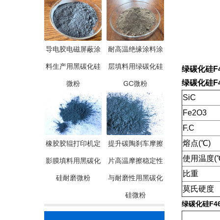
导电胶电磁屏蔽涂
耐高温绝缘涂料涂
料生产用黑碳化硅
层填料用绿碳化硅
绿碳化硅F46
绿碳化硅F46
微粉
GC微粉
SiC
Fe2O3
F.C
熔点(℃)
橡胶胶辊打印机定
提升碳陶刹车摩擦
使用温度(
影膜填料用黑碳化
片高温摩擦稳定性
比重
硅耐磨微粉
与耐磨性用黑碳化
莫氏硬度
硅微粉
绿碳化硅F46 