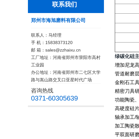
联系我们
郑州市海旭磨料有限公司
联系人：马经理
手 机：15838373120
邮 箱：sales@zzhaixu.cn
绿碳化硅
工厂地址：河南省郑州市荥阳市高村
工业园
增加尼龙
办公地址：河南省郑州市二七区大学
管道耐磨层
路与嵩山路交叉口亚星时代广场
金刚石工具
咨询热线
精密刀具
0371-60305639
功能陶瓷
高硬度硅
轴承加工/
加工陶瓷
平双面研