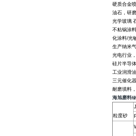
硬质合金
油石，研
光学玻璃 
不粘锅涂
化涂料/光
生产纳米气
光电行业
硅片半导
工业润滑油
三元催化
耐磨填料
海旭磨料
绿
粒度砂