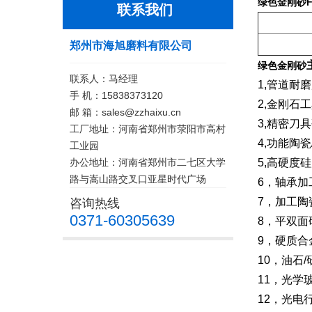
绿色金刚砂F2
联系我们
郑州市海旭磨料有限公司
绿色金刚砂
联系人：马经理
1,管道耐
手 机：15838373120
2,金刚石
邮 箱：sales@zzhaixu.cn
3,精密刀
工厂地址：河南省郑州市荥阳市高村
4,功能陶
工业园
办公地址：河南省郑州市二七区大学
5,高硬度
路与嵩山路交叉口亚星时代广场
6，轴承加
7，加工陶
咨询热线
0371-60305639
8，平双
9，硬质
10，油石
11，光学
12，光电