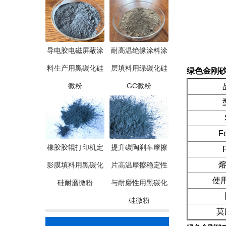
导电胶电磁屏蔽涂
耐高温绝缘涂料涂
料生产用黑碳化硅
层填料用绿碳化硅
绿色金刚砂F
微粉
GC微粉
品
型
Si
Fe2
橡胶胶辊打印机定
提升碳陶刹车摩擦
F.
熔点(
影膜填料用黑碳化
片高温摩擦稳定性
使用温
硅耐磨微粉
与耐磨性用黑碳化
比
硅微粉
莫氏