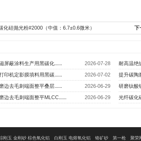
碳化硅抛光粉#2000（中值：6.7±0.6微米）
下
屏蔽涂料生产用黑碳化......
2026-07-28
耐高温绝缘
印机定影膜填料用黑碳......
2026-07-02
提升碳陶刹
边去毛刺端面整平叠层......
2026-06-29
研磨钛酸钡
边去毛刺端面整平MLCC......
2026-06-29
光纤碳化硅
棕刚玉 金刚砂 棕色氧化铝
白刚玉 电熔氧化铝
铬矿砂
第一枪
聚荣