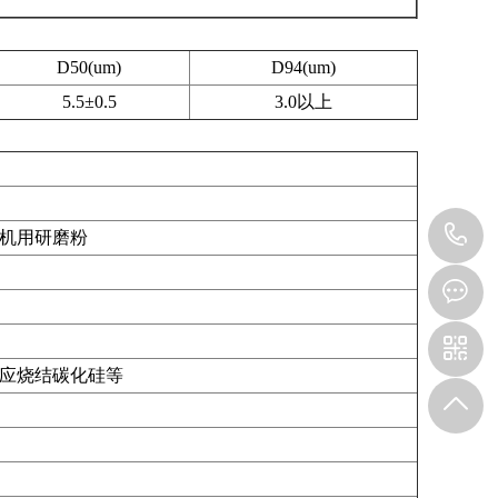
D50(um)
D94(um)
5.5±0.5
3.0以上
1
机用研磨粉
应烧结碳化硅等