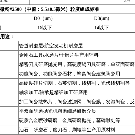
粉#2500（中值：5.5±0.5微米）粒度组成标准
D0（um）
D3(um)
目
16以下
14以下
用途：
管道耐磨层/航空发动机耐磨层
金刚石工具/水磨片/干磨片生产用辅料
精密刀具研磨抛光用，高硬度钢刀具研磨，单双面研磨
功能陶瓷、功能陶瓷石材，蜂窝陶瓷建筑陶瓷用
高硬度硅片切割，石英切割，线切割，光伏线切割等
轴承加工/轴承超精细加工研磨用
加工陶瓷散热片，陶瓷过滤网，陶瓷膜，发泡陶瓷，反
平双面研磨抛光机粗磨细磨研磨介质
硬质合金喷砂研磨，金属研磨抛光，墓碑雕刻等
油石，研磨石，磨刀石，刷辊等生产用原材料