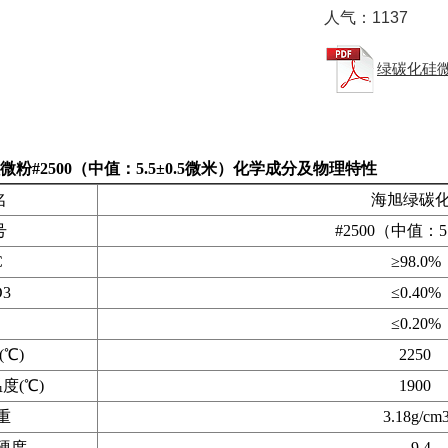
人气：
1137
绿碳化硅微
粉#2500（中值：5.5±0.5微米）化学成分及物理特性
名
海旭绿碳化硅
号
#2500（中值：5.5±0.
C
≥98.0%
3
≤0.40%
≤0.20%
℃)
2250
(℃)
1900
重
3.18g/cm
度
9.4