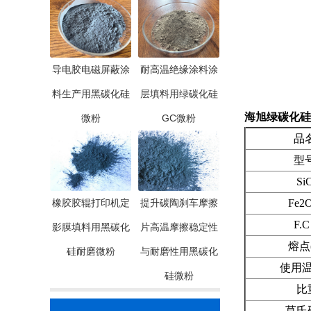
导电胶电磁屏蔽涂
耐高温绝缘涂料涂
料生产用黑碳化硅
层填料用绿碳化硅
海旭绿碳化硅微
微粉
GC微粉
品
型
Si
橡胶胶辊打印机定
提升碳陶刹车摩擦
Fe2O
F.C
影膜填料用黑碳化
片高温摩擦稳定性
熔点(
硅耐磨微粉
与耐磨性用黑碳化
使用温度
硅微粉
比
莫氏硬