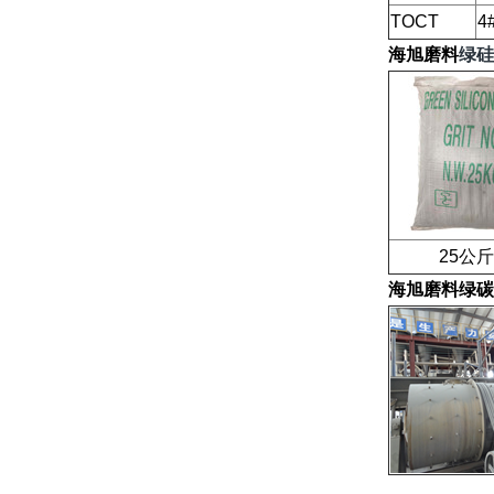
TOCT
4
海旭磨料
绿硅
25公斤
海旭磨料
绿碳