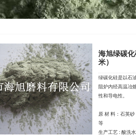
海旭绿碳化硅
米）
绿碳化硅是以石
阻炉内经高温冶
性和导电性。
原 材 料：石英砂
等
生产工艺 : 酸洗