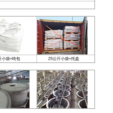
小袋+吨包
25公斤小袋+托盘