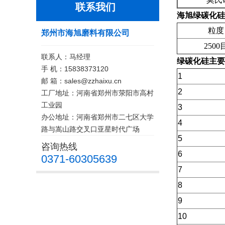
联系我们
海旭绿碳化硅微
粒度
郑州市海旭磨料有限公司
2500
联系人：马经理
绿碳化硅
主要
手 机：15838373120
1
邮 箱：sales@zzhaixu.cn
2
工厂地址：河南省郑州市荥阳市高村
工业园
3
办公地址：河南省郑州市二七区大学
4
路与嵩山路交叉口亚星时代广场
5
咨询热线
6
0371-60305639
7
8
9
10