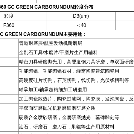
0 GC GREEN CARBORUNDUM
粒度分布
粒度
D3(um)
F360
＜40
 GREEN CARBORUNDUM
主要用途：
管道耐磨层/航空发动机耐磨层
金刚石工具/水磨片/干磨片生产用辅料
精密刀具研磨抛光用，高硬度钢刀具研磨，单双面研磨
功能陶瓷、功能陶瓷石材，蜂窝陶瓷建筑陶瓷用
高硬度硅片切割，石英切割，线切割，光伏线切割等
轴承加工/轴承超精细加工研磨用
加工陶瓷散热片，陶瓷过滤网，陶瓷膜，发泡陶瓷，反
平双面研磨抛光机粗磨细磨研磨介质
硬质合金喷砂研磨，金属研磨抛光，墓碑雕刻等
油石，研磨石，磨刀石，刷辊等生产用原材料