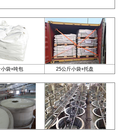
小袋+吨包
25公斤小袋+托盘