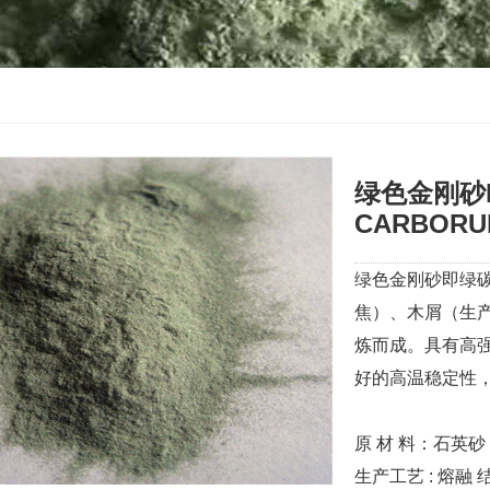
绿色金刚砂F3
CARBORU
绿色金刚砂即绿碳
焦）、木屑（生
炼而成。具有高
好的高温稳定性
原 材 料：石英砂
生产工艺 : 熔融 