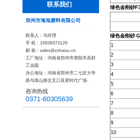
联系我们
绿色金刚砂F36
郑州市海旭磨料有限公司
联系人：马经理
绿色金刚砂 GC
手 机：15838373120
1
邮 箱：sales@zzhaixu.cn
2
工厂地址：河南省郑州市荥阳市高村
3
工业园
办公地址：河南省郑州市二七区大学
4
路与嵩山路交叉口亚星时代广场
5
咨询热线
6
0371-60305639
7
8
9
10