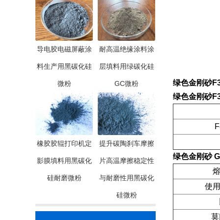
导电胶电磁屏蔽涂
耐高温绝缘涂料涂
料生产用黑碳化硅
层填料用绿碳化硅
绿色金刚砂F36
微粉
GC微粉
绿色金刚砂F36
F
橡胶胶辊打印机定
提升碳陶刹车摩擦
绿色金刚砂 GC
影膜填料用黑碳化
片高温摩擦稳定性
熔
硅耐磨微粉
与耐磨性用黑碳化
使用
硅微粉
莫