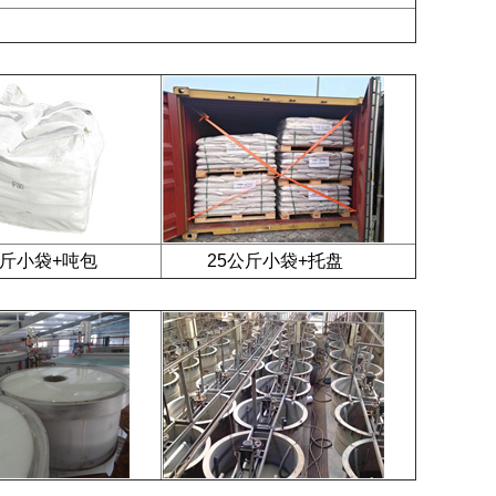
小袋+吨包
25公斤小袋+托盘