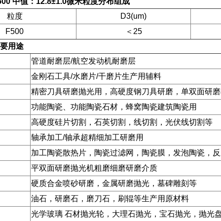
0 中值：12.8±1.0微米
粒度分布组成
粒度
D3(um)
F500
＜25
要用途
管道耐磨层/航空发动机耐磨层
金刚石工具/水磨片/干磨片生产用辅料
精密刀具研磨抛光用，高硬度钢刀具研磨，单双面研磨
功能陶瓷、功能陶瓷石材，蜂窝陶瓷建筑陶瓷用
高硬度硅片切割，石英切割，线切割，光伏线切割等
轴承加工/轴承超精细加工研磨用
加工陶瓷散热片，陶瓷过滤网，陶瓷膜，发泡陶瓷，反
平双面研磨抛光机粗磨细磨研磨介质
硬质合金喷砂研磨，金属研磨抛光，墓碑雕刻等
油石，研磨石，磨刀石，刷辊等生产用原材料
光学玻璃 石材抛光轮，大理石抛光，宝石抛光，抛光