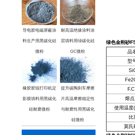
导电胶电磁屏蔽涂
耐高温绝缘涂料涂
料生产用黑碳化硅
层填料用绿碳化硅
绿色金刚砂F50
微粉
GC微粉
品
型
Si
Fe2O
橡胶胶辊打印机定
提升碳陶刹车摩擦
F.C
熔点(
影膜填料用黑碳化
片高温摩擦稳定性
使用温度(
硅耐磨微粉
与耐磨性用黑碳化
比
硅微粉
莫氏硬