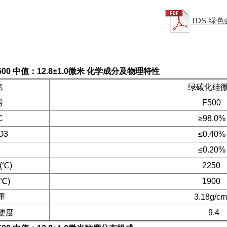
TDS-绿色
0 中值：12.8±1.0微米
化学成分及物理特性
名
绿碳化硅微
号
F500
C
≥98.0%
3
≤0.40%
≤0.20%
℃)
2250
℃)
1900
重
3.18g/cm
度
9.4