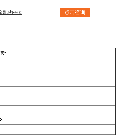
点击咨询
金刚砂F500
粉
3