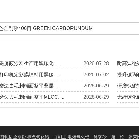
色金刚砂400目 GREEN CARBORUNDUM
屏蔽涂料生产用黑碳化......
2026-07-28
耐高温绝缘
印机定影膜填料用黑碳......
2026-07-02
提升碳陶刹
边去毛刺端面整平叠层......
2026-06-29
研磨钛酸钡
边去毛刺端面整平MLCC......
2026-06-29
光纤碳化硅
棕刚玉 金刚砂 棕色氧化铝
白刚玉 电熔氧化铝
铬矿砂
第一枪
聚荣