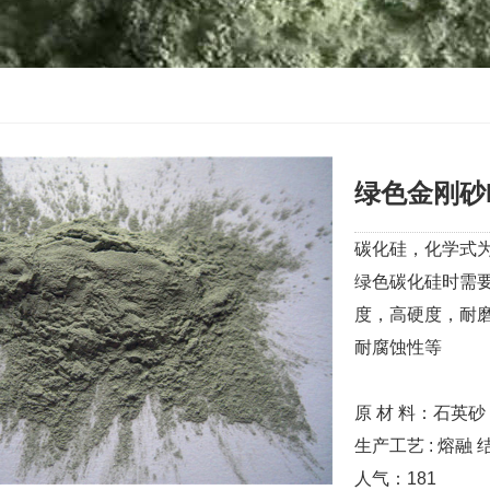
绿色金刚砂F5
碳化硅，化学式为
绿色碳化硅时需
度，高硬度，耐
耐腐蚀性等
原 材 料：石英砂
生产工艺 : 熔融 
人气：
181