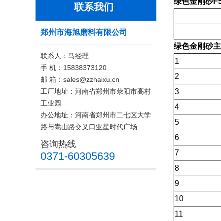
绿色金刚砂F50
联系我们
郑州市海旭磨料有限公司
绿色金刚砂
主
联系人：马经理
1
手 机：15838373120
2
邮 箱：sales@zzhaixu.cn
工厂地址：河南省郑州市荥阳市高村
3
工业园
4
办公地址：河南省郑州市二七区大学
5
路与嵩山路交叉口亚星时代广场
6
咨询热线
7
0371-60305639
8
9
10
11