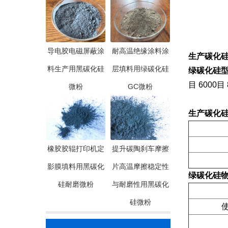
导电胶电磁屏蔽涂
耐高温绝缘涂料涂
生产碳化
料生产用黑碳化硅
层填料用绿碳化硅
绿碳化硅
目 6000目 
微粉
GC微粉
生产碳化
橡胶胶辊打印机定
提升碳陶刹车摩擦
影膜填料用黑碳化
片高温摩擦稳定性
绿碳化硅
硅耐磨微粉
与耐磨性用黑碳化
硅微粉
使