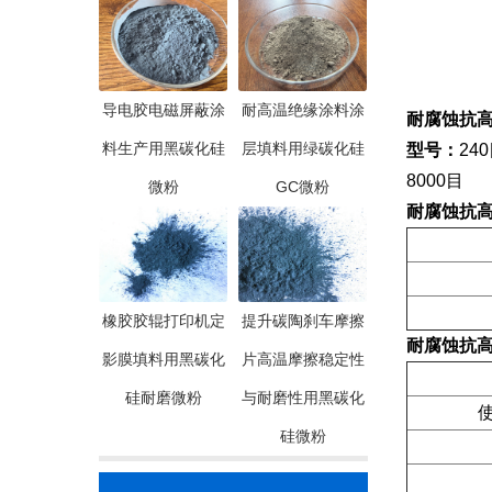
导电胶电磁屏蔽涂
耐高温绝缘涂料涂
耐腐蚀抗
料生产用黑碳化硅
层填料用绿碳化硅
型号：
240
8000目
微粉
GC微粉
耐腐蚀抗
橡胶胶辊打印机定
提升碳陶刹车摩擦
耐腐蚀抗
影膜填料用黑碳化
片高温摩擦稳定性
硅耐磨微粉
与耐磨性用黑碳化
使
硅微粉