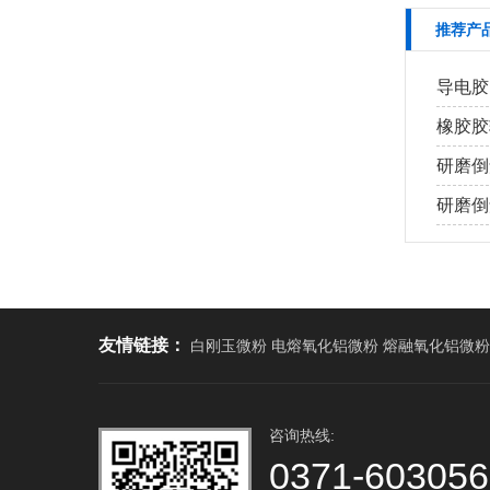
推荐产
导电胶
橡胶胶
研磨倒
研磨倒角
友情链接：
白刚玉微粉 电熔氧化铝微粉 熔融氧化铝微粉
咨询热线:
0371-60305