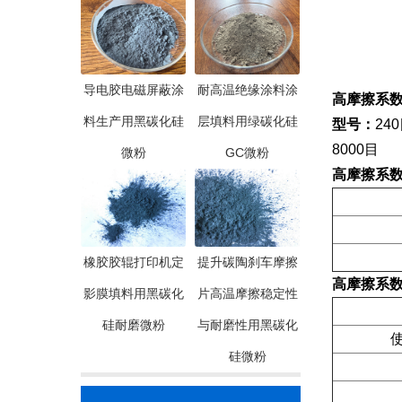
导电胶电磁屏蔽涂
耐高温绝缘涂料涂
高摩擦系
料生产用黑碳化硅
层填料用绿碳化硅
型号：
240
8000目
微粉
GC微粉
高摩擦系
橡胶胶辊打印机定
提升碳陶刹车摩擦
高摩擦系
影膜填料用黑碳化
片高温摩擦稳定性
硅耐磨微粉
与耐磨性用黑碳化
使
硅微粉