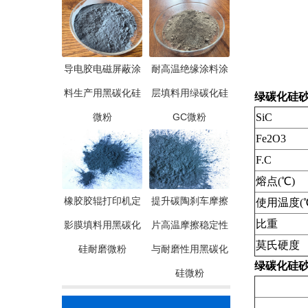
导电胶电磁屏蔽涂
耐高温绝缘涂料涂
料生产用黑碳化硅
层填料用绿碳化硅
绿碳化硅砂2
微粉
GC微粉
SiC
Fe2O3
F.C
熔点(℃)
橡胶胶辊打印机定
提升碳陶刹车摩擦
使用温度(
比重
影膜填料用黑碳化
片高温摩擦稳定性
莫氏硬度
硅耐磨微粉
与耐磨性用黑碳化
绿碳化硅砂2
硅微粉