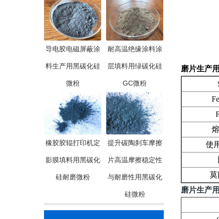
导电胶电磁屏蔽涂
耐高温绝缘涂料涂
料生产用黑碳化硅
层填料用绿碳化硅
磨片生产用
微粉
GC微粉
Si
Fe2
F.
熔点(
橡胶胶辊打印机定
提升碳陶刹车摩擦
使用温
比
影膜填料用黑碳化
片高温摩擦稳定性
莫氏
硅耐磨微粉
与耐磨性用黑碳化
磨片生产用
硅微粉
粒