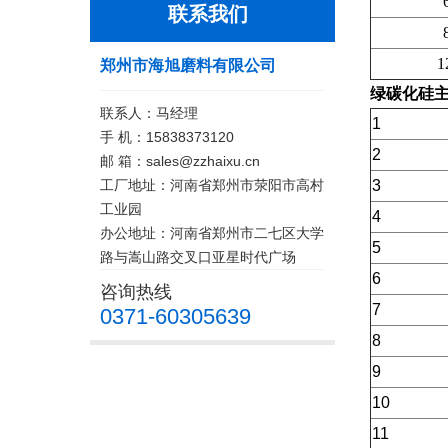
60
联系我们
80
12
郑州市海旭磨料有限公司
绿碳化硅
联系人：马经理
1
手 机：15838373120
2
邮 箱：sales@zzhaixu.cn
工厂地址：河南省郑州市荥阳市高村
3
工业园
4
办公地址：河南省郑州市二七区大学
5
路与嵩山路交叉口亚星时代广场
6
咨询热线
7
0371-60305639
8
9
10
11