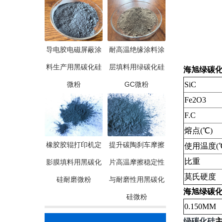
导电胶电磁屏蔽涂
耐高温绝缘涂料涂
料生产用黑碳化硅
层填料用绿碳化硅
海旭绿碳化硅#
微粉
GC微粉
SiC
Fe2O3
F.C
熔点(℃)
橡胶胶辊打印机定
提升碳陶刹车摩擦
使用温度(
比重
影膜填料用黑碳化
片高温摩擦稳定性
莫氏硬度
硅耐磨微粉
与耐磨性用黑碳化
海旭绿碳化硅#
硅微粉
0.150MM
绿碳化硅