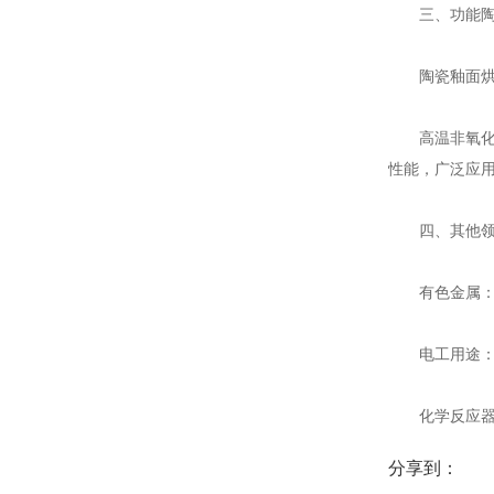
三、功能陶
陶瓷釉面烘烤
高温非氧化
性能，广泛应
四、其他领
有色金属：在
电工用途：黑
化学反应器内
分享到：