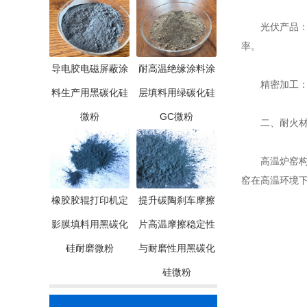
光伏产品：在
率。
导电胶电磁屏蔽涂
耐高温绝缘涂料涂
精密加工：黑
料生产用黑碳化硅
层填料用绿碳化硅
微粉
GC微粉
二、耐火材
高温炉窑构件
窑在高温环境
橡胶胶辊打印机定
提升碳陶刹车摩擦
影膜填料用黑碳化
片高温摩擦稳定性
硅耐磨微粉
与耐磨性用黑碳化
硅微粉