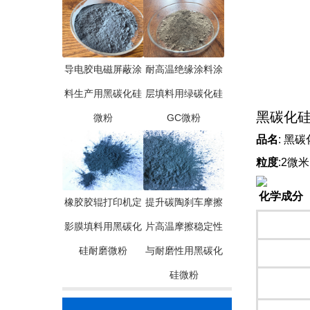
导电胶电磁屏蔽涂
耐高温绝缘涂料涂
料生产用黑碳化硅
层填料用绿碳化硅
黑碳化硅
微粉
GC微粉
品名
粒度
:2微
化学成分
橡胶胶辊打印机定
提升碳陶刹车摩擦
S
影膜填料用黑碳化
片高温摩擦稳定性
硅耐磨微粉
与耐磨性用黑碳化
F
硅微粉