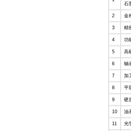
石
2
金
3
精
4
功
5
高
6
轴
7
加
8
平
9
硬
10
油
11
光