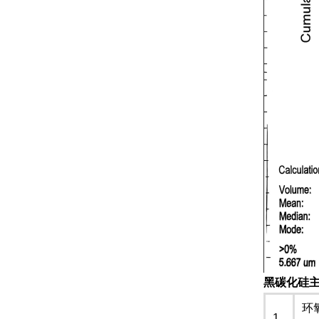
黑碳化硅
环
1