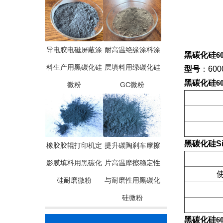
导电胶电磁屏蔽涂
耐高温绝缘涂料涂
黑碳化硅6
料生产用黑碳化硅
层填料用绿碳化硅
型号
：
60
黑碳化硅6
微粉
GC微粉
黑碳化硅S
橡胶胶辊打印机定
提升碳陶刹车摩擦
影膜填料用黑碳化
片高温摩擦稳定性
使
硅耐磨微粉
与耐磨性用黑碳化
硅微粉
黑碳化硅6