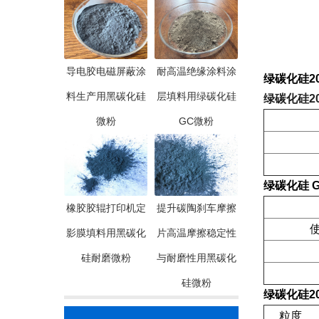
导电胶电磁屏蔽涂
耐高温绝缘涂料涂
绿碳化硅200
料生产用黑碳化硅
层填料用绿碳化硅
绿碳化硅200
微粉
GC微粉
绿碳化硅 G
橡胶胶辊打印机定
提升碳陶刹车摩擦
使
影膜填料用黑碳化
片高温摩擦稳定性
硅耐磨微粉
与耐磨性用黑碳化
硅微粉
绿碳化硅20
粒度