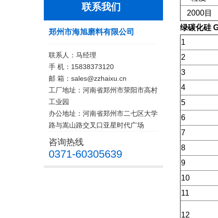
联系我们
2000目
绿碳化硅 G
郑州市海旭磨料有限公司
1
联系人：马经理
2
手 机：15838373120
3
邮 箱：sales@zzhaixu.cn
4
工厂地址：河南省郑州市荥阳市高村
工业园
5
办公地址：河南省郑州市二七区大学
6
路与嵩山路交叉口亚星时代广场
7
咨询热线
8
0371-60305639
9
10
11
12